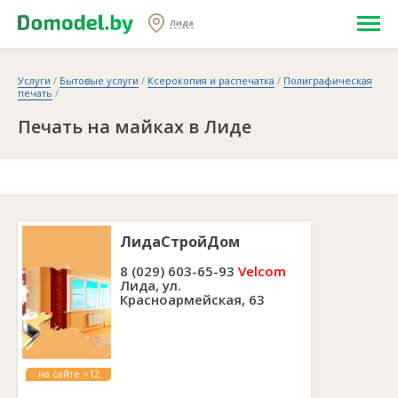
Лида
Услуги
/
Бытовые услуги
/
Ксерокопия и распечатка
/
Полиграфическая
печать
/
Печать на майках в Лиде
ЛидаСтройДом
8 (029) 603-65-93
Velcom
Лида, ул.
Красноармейская, 63
на сайте >12
лет