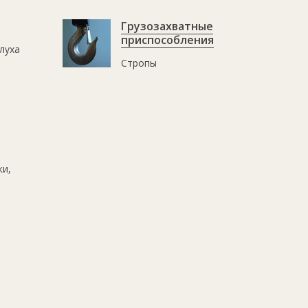
Грузозахватные
приспособления
луха
Стропы
ки,