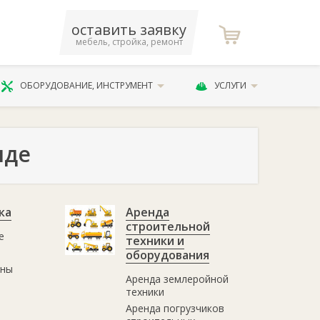
оставить заявку
мебель, стройка, ремонт
ОБОРУДОВАНИЕ, ИНСТРУМЕНТ
УСЛУГИ
иде
ка
Аренда
строительной
е
техники и
оборудования
ины
Аренда землеройной
техники
Аренда погрузчиков