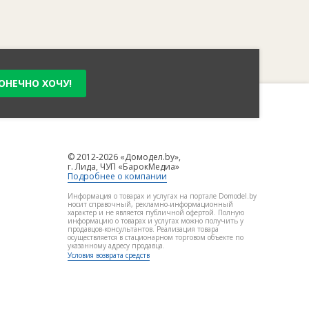
ОНЕЧНО ХОЧУ!
© 2012-2026 «Домодел.by»,
г. Лида, ЧУП «БарокМедиа»
Подробнее о компании
Информация о товарах и услугах на портале Domodel.by
носит справочный, рекламно-информационный
характер и не является публичной офертой. Полную
информацию о товарах и услугах можно получить у
продавцов-консультантов. Реализация товара
осуществляется в стационарном торговом объекте по
указанному адресу продавца.
Условия возврата средств