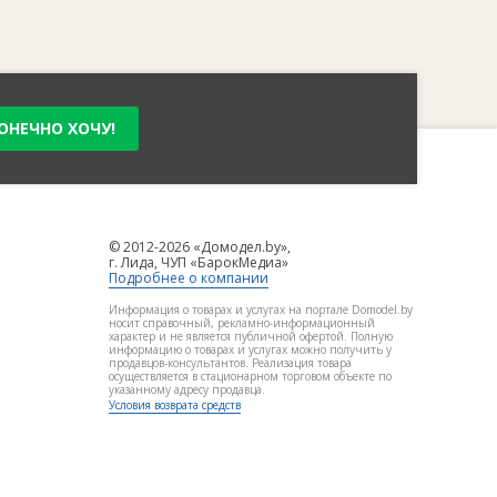
ОНЕЧНО ХОЧУ!
© 2012-2026 «Домодел.by»,
г. Лида, ЧУП «БарокМедиа»
Подробнее о компании
Информация о товарах и услугах на портале Domodel.by
носит справочный, рекламно-информационный
характер и не является публичной офертой. Полную
информацию о товарах и услугах можно получить у
продавцов-консультантов. Реализация товара
осуществляется в стационарном торговом объекте по
указанному адресу продавца.
Условия возврата средств