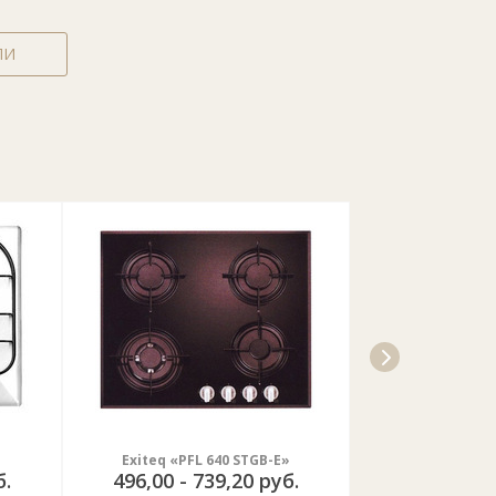
ЛИ
Exiteq «PFL 640 STGB-E»
Exiteq «
б.
496,00 - 739,20 руб.
768,00 - 9