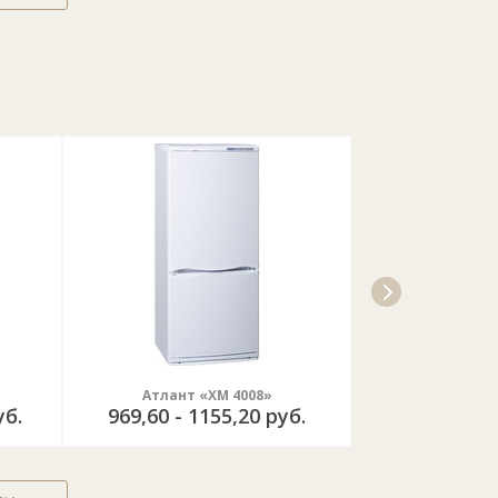
Атлант «ХМ 4008»
Bosch «KAN
уб.
969,60 - 1155,20 руб.
6864,00 - 8