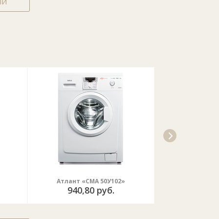
ЛИ
Атлант «СМА 50У102»
Атлант «С
940,80 руб.
854,4