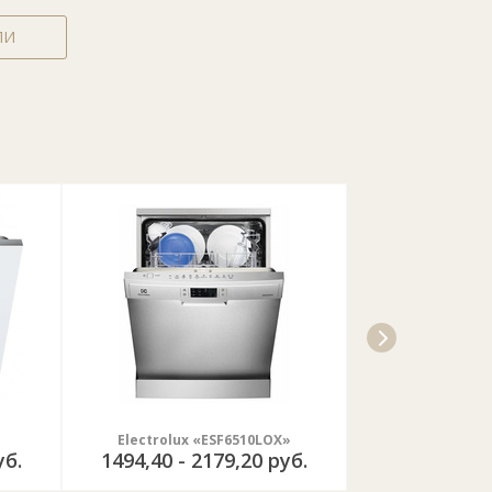
ЛИ
Electrolux «ESF6510LOX»
Electrolux
уб.
1494,40 - 2179,20 руб.
2016,0