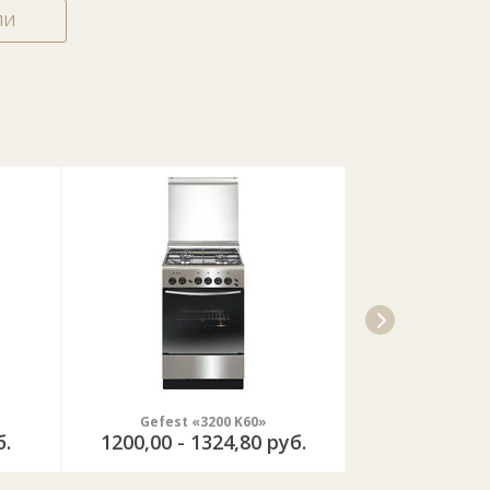
ЛИ
Gefest «3200 K60»
Gefest «32
б.
1200,00 - 1324,80 руб.
761,60 - 9