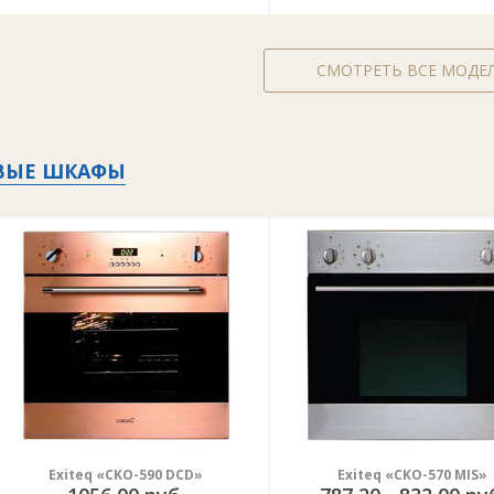
СМОТРЕТЬ ВСЕ МОДЕ
ВЫЕ ШКАФЫ
Exiteq «CKO-590 DCD»
Exiteq «CKO-570 MIS»