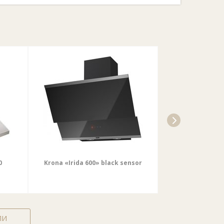
0
Krona «Irida 600» black sensor
Elikor «Аметис
черный/тониро
436,0
ЛИ