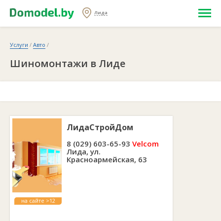
Лида
Услуги
/
Авто
/
Шиномонтажи в Лиде
ЛидаСтройДом
8 (029) 603-65-93
Velcom
Лида, ул.
Красноармейская, 63
на сайте >12
лет