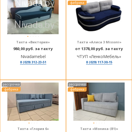
фабрика
Тахта «Виктория»
Тахта «Алиса 3 Missoni»
980,00 руб. за тахту
от 1378,00 руб. за тахту
Nivadamebel
ЧТУП «ЛенкоМебель»
8 (029) 312-23-51
8 (029) 117-30-15
рассрочка
рассрочка
фабрика
фабрика
Тахта «Глория 6»
Тахта «Моника (В1)»