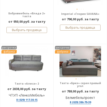
Бобровмебель «Влада 2»
Imperial «Глория SAVANA»
тахта
от 796,00 руб. за тахту
от 950,00 руб. за тахту
Выбрать продавца
Выбрать продавца
рассрочка
рассрочка
фабрика
фабрика
Тахта «Бриз» серая правый
Тахта «Алиса» 2
угол
от 2038,00 руб. за тахту
от 789,00 руб. за тахту
ЧТУП «ЛенкоМебель»
Белмебельпроект
8 (029) 117-30-15
8 (029) 386-79-39