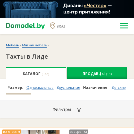
Лида
Мебель
/
Мягкая мебель
/
Тахты в Лиде
КАТАЛОГ
ПРОДАВЦЫ
(132)
(13)
Размер:
Односпальные
Двуспальные
Назначение:
Детские
Ор
Фильтры
изготовим
рассрочка