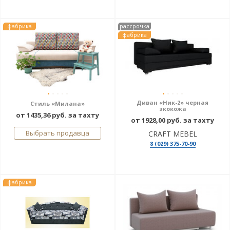
фабрика
рассрочка
фабрика
Диван «Ник-2» черная
Стиль «Милана»
экокожа
от 1435,36 руб. за тахту
от 1928,00 руб. за тахту
Выбрать продавца
CRAFT MEBEL
8 (029) 375-70-90
фабрика