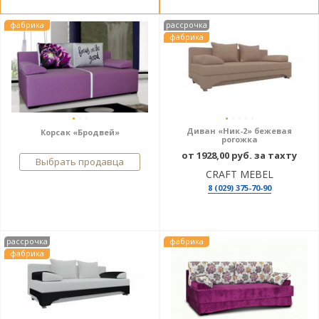
фабрика
рассрочка
фабрика
Диван «Ник-2» бежевая
Корсак «Бродвей»
рогожка
от 1928,00 руб. за тахту
Выбрать продавца
CRAFT MEBEL
8 (029) 375-70-90
рассрочка
фабрика
фабрика