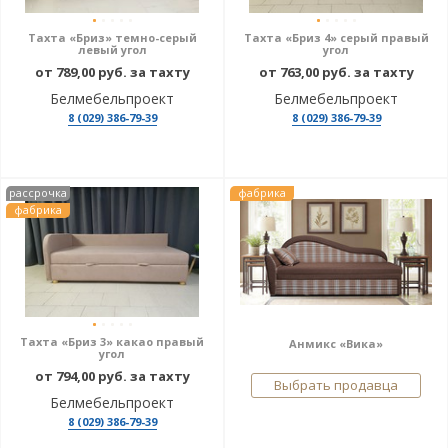
Тахта «Бриз» темно-серый
Тахта «Бриз 4» серый правый
левый угол
угол
от 789,00 руб. за тахту
от 763,00 руб. за тахту
Белмебельпроект
Белмебельпроект
8 (029) 386-79-39
8 (029) 386-79-39
рассрочка
фабрика
фабрика
Тахта «Бриз 3» какао правый
Анмикс «Вика»
угол
от 794,00 руб. за тахту
Выбрать продавца
Белмебельпроект
8 (029) 386-79-39