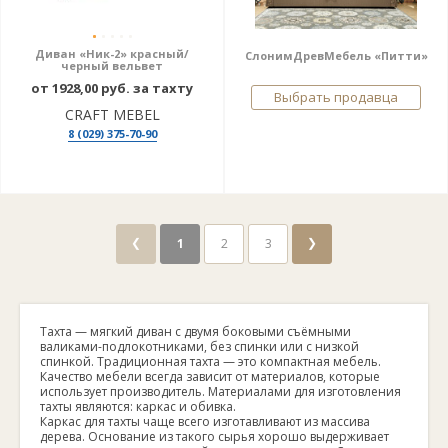
Диван «Ник-2» красный/
СлонимДревМебель «Питти»
черный вельвет
от 1928,00 руб. за тахту
Выбрать продавца
CRAFT MEBEL
8 (029) 375-70-90
❮
❯
1
2
3
Тахта — мягкий диван с двумя боковыми съёмными
валиками-подлокотниками, без спинки или с низкой
спинкой. Традиционная тахта — это компактная мебель.
Качество мебели всегда зависит от материалов, которые
использует производитель. Материалами для изготовления
тахты являются: каркас и обивка.
Каркас для тахты чаще всего изготавливают из массива
дерева. Основание из такого сырья хорошо выдерживает