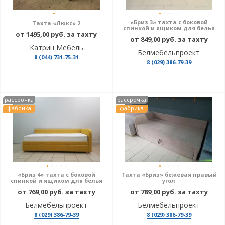
«Бриз 3» тахта с боковой
Тахта «Люкс» 2
спинкой и ящиком для белья
от 1495,00 руб. за тахту
от 849,00 руб. за тахту
Катрин Мебель
Белмебельпроект
8 (044) 731-75-31
8 (029) 386-79-39
рассрочка
рассрочка
фабрика
фабрика
«Бриз 4» тахта с боковой
Тахта «Бриз» бежевая правый
спинкой и ящиком для белья
угол
от 769,00 руб. за тахту
от 789,00 руб. за тахту
Белмебельпроект
Белмебельпроект
8 (029) 386-79-39
8 (029) 386-79-39