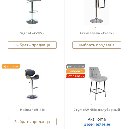
Signal «C-122»
Акс-мебель «Crack»
Выбрать продавца
Выбрать продавца
фабрика
рассрочка
фабрика
нет в налич
Halmar «H-44»
Стул «AV 435» полубарный
AksHome
Выбрать продавца
8 (044) 707-98-29