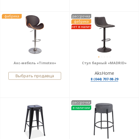
фабрика
рассрочка
фабрика
нет в налич
Акс-мебель «Timoteo»
Стул барный «MADRID»
AksHome
Выбрать продавца
8 (044) 707-98-29
рассрочка
в наличии