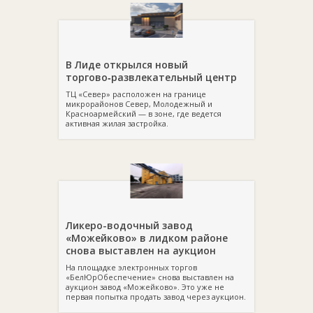
индустриального стиля;
классический стиль можно подчеркнуть деревянными
стульями натуральных оттенков. Обивка и наполнитель
приветствуются, как и наличие резьбы, патины,
декоративных мебельных гвоздиков;
в стиль прованс подойдут деревянные барные стулья,
В Лиде открылся новый
выкрашенные в белый цвет. Тканевая обивка должна иметь
торгово‑развлекательный центр
цветочный орнамент или быть однотонной. Можно
использовать плетеные стулья;
ТЦ «Север» расположен на границе
для кантри выбирайте деревянные стулья натурального
микрорайонов Север, Молодежный и
оттенка. Обивка может быть в крупную клетку или полоску;
Красноармейский — в зоне, где ведется
модерн – это все яркое и смелое, так что можно взять стулья
активная жилая застройка.
контрастного оттенка и необычной формы;
скандинавский стиль – это простота и много света. Вот и
стулья должны быть лаконичными, светлого оттенка, из
натуральных материалов.
Ликеро-водочный завод
«Можейково» в лидком районе
снова выставлен на аукцион
На площадке электронных торгов
«БелЮрОбеспечение» снова выставлен на
аукцион завод «Можейково». Это уже не
первая попытка продать завод через аукцион.