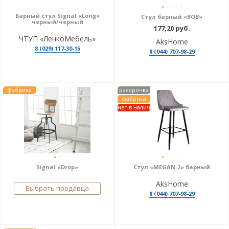
Барный стул Signal «Long»
Стул барный «BOB»
черный/черный
177,20 руб.
ЧТУП «ЛенкоМебель»
AksHome
8 (029) 117-30-15
8 (044) 707-98-29
фабрика
рассрочка
фабрика
нет в налич
Signal «Drop»
Стул «MEGAN-2» барный
AksHome
Выбрать продавца
8 (044) 707-98-29