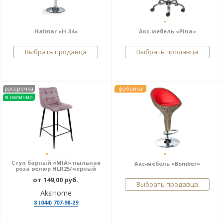
Halmar «H-34»
Акс-мебель «Pina»
Выбрать продавца
Выбрать продавца
рассрочка
фабрика
в наличии
Стул барный «MIA» пыльная
Акс-мебель «Bomber»
роза велюр HLR25/черный
от 149,00 руб.
Выбрать продавца
AksHome
8 (044) 707-98-29