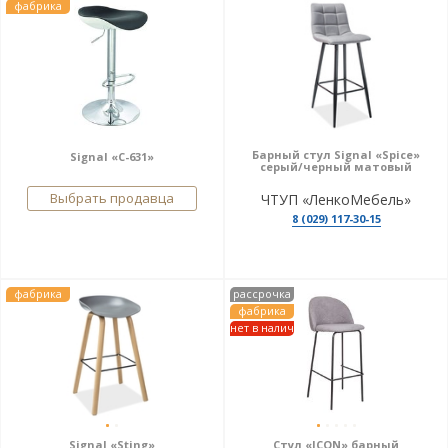
фабрика
Барный стул Signal «Spice»
Signal «C-631»
серый/черный матовый
Выбрать продавца
ЧТУП «ЛенкоМебель»
8 (029) 117-30-15
фабрика
рассрочка
фабрика
нет в налич
Signal «Sting»
Стул «ICON» барный