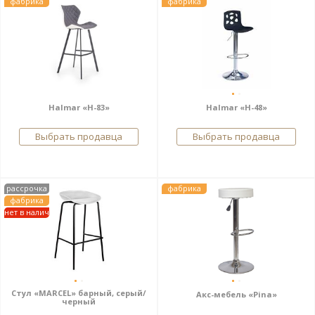
фабрика
фабрика
Halmar «H-83»
Halmar «H-48»
Выбрать продавца
Выбрать продавца
рассрочка
фабрика
фабрика
нет в налич
Стул «MARCEL» барный, серый/
Акс-мебель «Pina»
черный