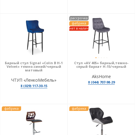
рассрочка
фабрика
нет в налич
Барный стул Signal «Colin B H-1
Стул «AV 405» барный,темно-
Velvet» темно-синий/черный
серый бархат Н-15/черный
матовый
AksHome
ЧТУП «ЛенкоМебель»
8 (044) 707-98-29
8 (029) 117-30-15
фабрика
фабрика