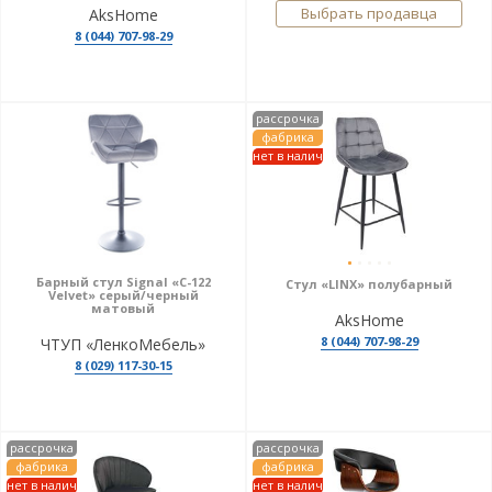
Выбрать продавца
AksHome
8 (044) 707-98-29
рассрочка
фабрика
нет в налич
Барный стул Signal «C-122
Стул «LINX» полубарный
Velvet» серый/черный
матовый
AksHome
8 (044) 707-98-29
ЧТУП «ЛенкоМебель»
8 (029) 117-30-15
рассрочка
рассрочка
фабрика
фабрика
нет в налич
нет в налич