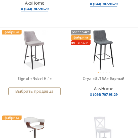
AksHome
8 (044) 707-98-29
8 (044) 707-98-29
фабрика
рассрочка
фабрика
нет в налич
Signal «Nobel H-1»
Стул «ULTRA» барный
AksHome
Выбрать продавца
8 (044) 707-98-29
фабрика