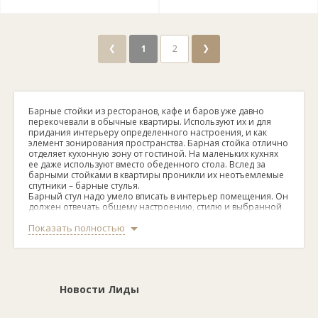
❮
❯
1
2
Барные стойки из ресторанов, кафе и баров уже давно
перекочевали в обычные квартиры. Используют их и для
придания интерьеру определенного настроения, и как
элемент зонирования пространства. Барная стойка отлично
отделяет кухонную зону от гостиной. На маленьких кухнях
ее даже используют вместо обеденного стола. Вслед за
барными стойками в квартиры проникли их неотъемлемые
спутники – барные стулья.
Барный стул надо умело вписать в интерьер помещения. Он
должен отвечать общему настроению, стилю и выбранной
цветовой схеме:
Показать полностью
в стиль хай-тек и минимализм впишутся лаконичные стулья с
хромированными деталями, а также изделия из пластика и
поликарбоната. В почете прозрачные изделия, а также
стулья черного, белого и серого цветов, прочих сдержанных
оттенков;
для лофта отлично подойдут стулья-треноги из дерева или
Новости Лиды
металла, в них еще обычно сидение может немного
приподниматься за счет вращающегося механизма.
Предпочтение отдавайте стульям с явным оттенком