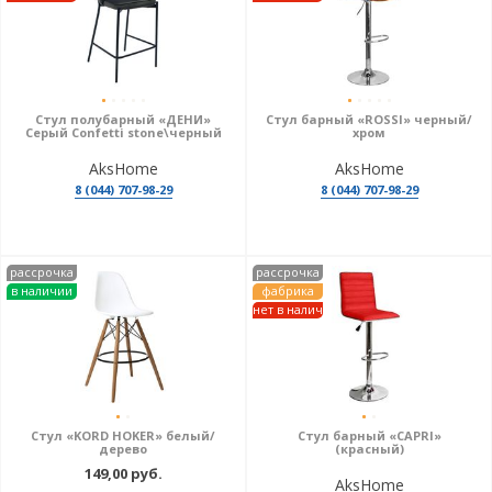
Стул полубарный «ДЕНИ»
Стул барный «ROSSI» черный/
Серый Confetti stone\черный
хром
AksHome
AksHome
8 (044) 707-98-29
8 (044) 707-98-29
рассрочка
рассрочка
в наличии
фабрика
нет в налич
Стул «KORD HOKER» белый/
Стул барный «CAPRI»
дерево
(красный)
149,00 руб.
AksHome