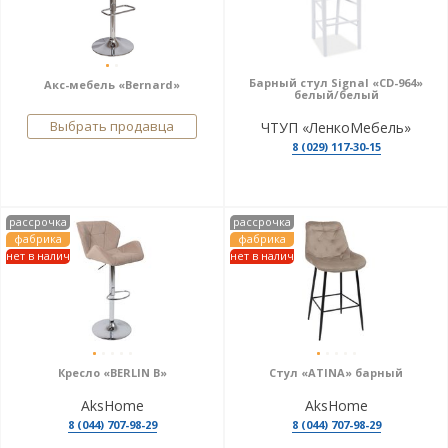
Барный стул Signal «CD-964»
Акс-мебель «Bernard»
белый/белый
Выбрать продавца
ЧТУП «ЛенкоМебель»
8 (029) 117-30-15
рассрочка
рассрочка
фабрика
фабрика
нет в налич
нет в налич
Кресло «BERLIN B»
Стул «ATINA» барный
AksHome
AksHome
8 (044) 707-98-29
8 (044) 707-98-29