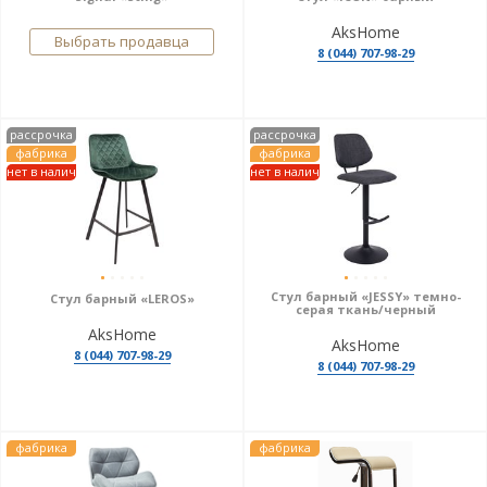
AksHome
Выбрать продавца
8 (044) 707-98-29
рассрочка
рассрочка
фабрика
фабрика
нет в налич
нет в налич
Стул барный «JESSY» темно-
Стул барный «LEROS»
серая ткань/черный
AksHome
AksHome
8 (044) 707-98-29
8 (044) 707-98-29
фабрика
фабрика