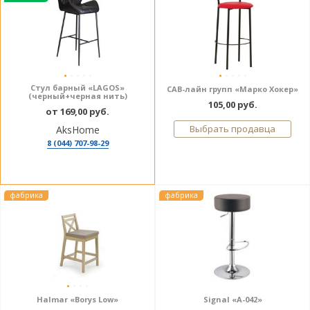
Стул барный «LAGOS»
САВ-лайн групп «Марко Хокер»
(черный+черная нить)
105,00 руб.
от 169,00 руб.
Выбрать продавца
AksHome
8 (044) 707-98-29
фабрика
фабрика
Halmar «Borys Low»
Signal «A-042»