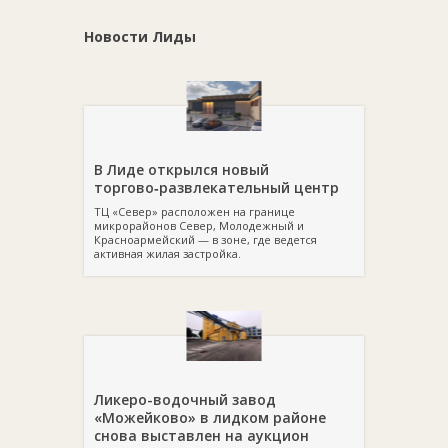
Каталог domodel.by полон разнообразных вариантов
кроватей из массива. Различные фильтры помогут вам найти
Новости Лиды
нужную модель. На всю мебель выдается гарантия.
В Лиде открылся новый
торгово‑развлекательный центр
ТЦ «Север» расположен на границе
микрорайонов Север, Молодежный и
Красноармейский — в зоне, где ведется
активная жилая застройка.
Ликеро-водочный завод
«Можейково» в лидком районе
снова выставлен на аукцион