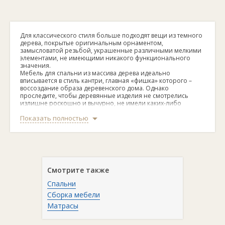
Для классического стиля больше подходят вещи из темного
дерева, покрытые оригинальным орнаментом,
замысловатой резьбой, украшенные различными мелкими
элементами, не имеющими никакого функционального
значения.
Мебель для спальни из массива дерева идеально
вписывается в стиль кантри, главная «фишка» которого –
воссоздание образа деревенского дома. Однако
проследите, чтобы деревянные изделия не смотрелись
излишне роскошно и вычурно, не имели каких-либо
элементов из суперсовременных материалов и были по
Показать полностью
возможности натурального цвета.
Оформлять жилье в стиле лофт предпочитают в основном
люди творческие, обожающие простор и обладающие
полетом фантазии. Однако в силу того, что данный стиль
предполагает наличие индустриального декора и совсем
небольшое количество предметов обстановки, мебель для
спальни из массива дерева нужно подбирать
Смотрите также
соответствующую. То есть без лишних украшений, удобную
и довольно габаритную.
Спальни
Стиль модерн предполагает наличие плавных линий и
функционального декора. Сочетания цветов могут быть
Сборка мебели
самыми разными, даже ярко-пронзительными. При
Матрасы
оформлении спальни в подобном стиле нельзя забывать и
о технической составляющей: в комнату желательно
поставить телевизор, музыкальный центр или компьютер.