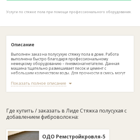
Услуги по стяжке пола при помощи профессионального оборудования.
Описание
Выполнен заказ на полусухую стяжку пола в доме. Работа
выполнена быстро благодаря профессиональному
немецкому оборудованию – пневмонагнетателю. Данная
машина тщательно размешивает песок и цемент с
небольшим количеством воды. Для прочности в смесь могут
добавляться пластификаторы, а на основание перед заливкой
укладываться армирующая сетка. Стяжка получается прочной
Показать полное описание
и быстросохнущей.
Где купить / заказать в Лиде Стяжка полусухая с
добавлением фиброволокна:
ОДО Ремстройкровля-5