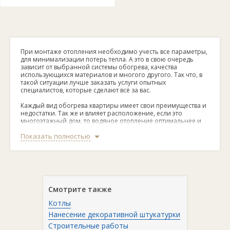
При монтаже отопления необходимо учесть все параметры,
для минимализации потерь тепла. А это в свою очередь
зависит от выбранной системы обогрева, качества
использующихся материалов и многого другого. Так что, в
такой ситуации лучше заказать услуги опытных
специалистов, которые сделают всё за вас.
Каждый вид обогрева квартиры имеет свои преимущества и
недостатки. Так же и влияет расположение, если это
многоэтажный дом, то водяное отопление оптимальнее и
проще всего. А когда это загородный дом или поселок, то
Показать полностью
безусловно котел это разумное решение при монтаже
отопления.
Первое после системы водяного обогрева, идет газовое. При
нем не бывает теплопотерь, что плюс к экономии бюджета.
И потребитель платит исключительно за реально
потраченные кубометры.
Смотрите также
У нас в каталоге предоставлены различные услуги по
Котлы
монтажу отопления. Все необходимые контактные
телефоны будут указаны в описании.
Нанесение декоративной штукатурки
Строительные работы