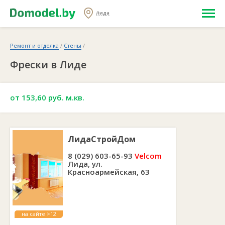
Лида
Ремонт и отделка
/
Стены
/
Фрески в Лиде
от 153,60 руб. м.кв.
ЛидаСтройДом
8 (029) 603-65-93
Velcom
Лида, ул.
Красноармейская, 63
на сайте >12
лет