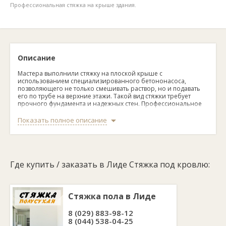
Профессиональная стяжка на крыше здания.
Описание
Мастера выполнили стяжку на плоской крыше с
использованием специализированного бетононасоса,
позволяющего не только смешивать раствор, но и подавать
его по трубе на верхние этажи. Такой вид стяжки требует
прочного фундамента и надежных стен. Профессиональное
оборудование позволяет компании браться за все виды
объектов: квартиры, коттеджи, частные дома, хозяйственные
Показать полное описание
постройки, промышленные объекты и здания.
Где купить / заказать в Лиде Стяжка под кровлю:
Стяжка пола в Лиде
8 (029) 883-98-12
8 (044) 538-04-25