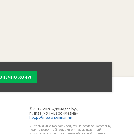
ОНЕЧНО ХОЧУ!
© 2012-2026 «Домодел.by»,
г. Лида, ЧУП «БарокМедиа»
Подробнее о компании
Информация о товарах и услугах на портале Domodel.by
носит справочный, рекламно-информационный
характер и не является публичной офертой. Полную