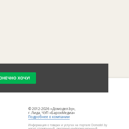
ОНЕЧНО ХОЧУ!
© 2012-2026 «Домодел.by»,
г. Лида, ЧУП «БарокМедиа»
Подробнее о компании
Информация о товарах и услугах на портале Domodel.by
носит справочный, рекламно-информационный