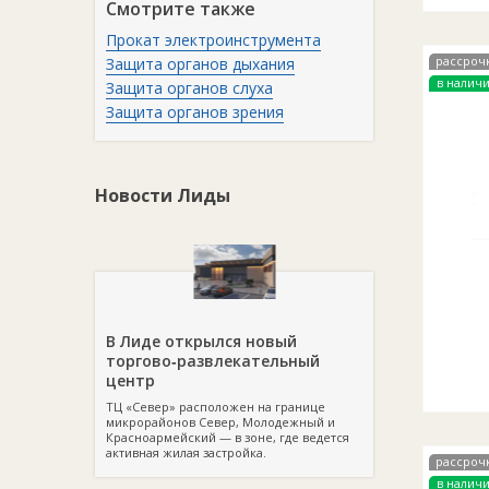
Смотрите также
Прокат электроинструмента
рассроч
Защита органов дыхания
в налич
Защита органов слуха
Защита органов зрения
Новости Лиды
В Лиде открылся новый
торгово‑развлекательный
центр
ТЦ «Север» расположен на границе
микрорайонов Север, Молодежный и
Красноармейский — в зоне, где ведется
активная жилая застройка.
рассроч
в налич