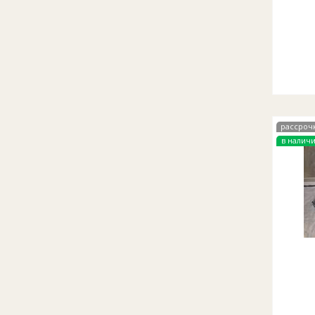
рассроч
в налич