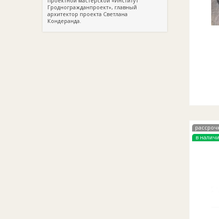
проектной мастерской «Институт
Гродногражданпроект», главный
архитектор проекта Светлана
Кондеранда.
рассроч
в налич