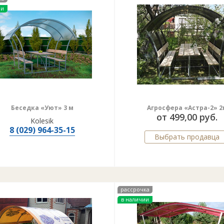
ии
Беседка «Уют» 3 м
Агросфера «Астра-2» 2
от 499,00 руб.
Kolesik
8 (029) 964-35-15
Выбрать продавца
рассрочка
в наличии