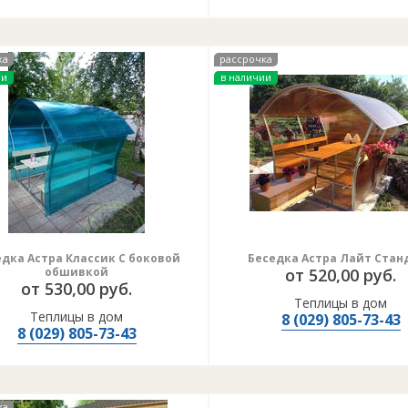
ка
рассрочка
ии
в наличии
дка Астра Классик С боковой
Беседка Астра Лайт Стан
обшивкой
от 520,00 руб.
от 530,00 руб.
Теплицы в дом
Теплицы в дом
8 (029) 805-73-43
8 (029) 805-73-43
ка